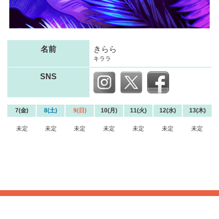
名前
きらら
キララ
SNS
7(金)
8(土)
9(日)
10(月)
11(火)
12(水)
13(木)
未定
未定
未定
未定
未定
未定
未定