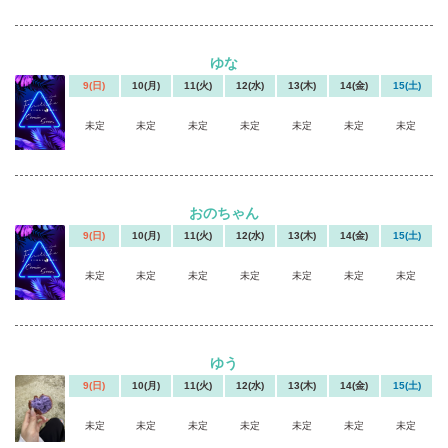
ゆな
9(日)
10(月)
11(火)
12(水)
13(木)
14(金)
15(土)
未定
未定
未定
未定
未定
未定
未定
おのちゃん
9(日)
10(月)
11(火)
12(水)
13(木)
14(金)
15(土)
未定
未定
未定
未定
未定
未定
未定
ゆう
9(日)
10(月)
11(火)
12(水)
13(木)
14(金)
15(土)
未定
未定
未定
未定
未定
未定
未定