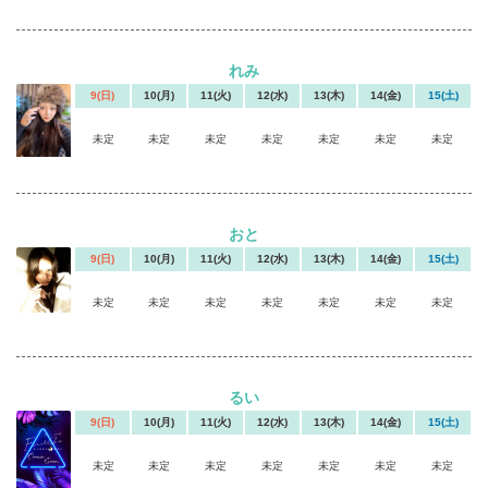
れみ
9(日)
10(月)
11(火)
12(水)
13(木)
14(金)
15(土)
未定
未定
未定
未定
未定
未定
未定
おと
9(日)
10(月)
11(火)
12(水)
13(木)
14(金)
15(土)
未定
未定
未定
未定
未定
未定
未定
るい
9(日)
10(月)
11(火)
12(水)
13(木)
14(金)
15(土)
未定
未定
未定
未定
未定
未定
未定