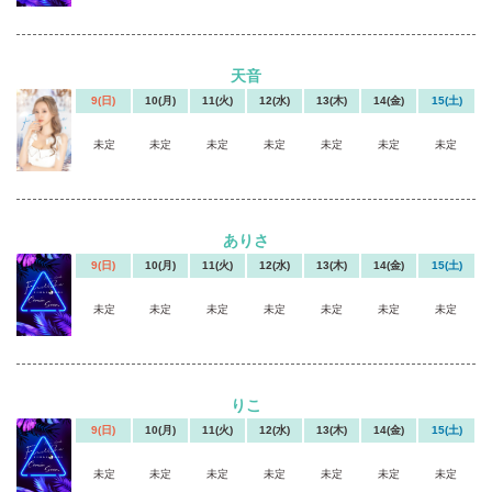
天音
9(日)
10(月)
11(火)
12(水)
13(木)
14(金)
15(土)
未定
未定
未定
未定
未定
未定
未定
ありさ
9(日)
10(月)
11(火)
12(水)
13(木)
14(金)
15(土)
未定
未定
未定
未定
未定
未定
未定
りこ
9(日)
10(月)
11(火)
12(水)
13(木)
14(金)
15(土)
未定
未定
未定
未定
未定
未定
未定