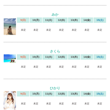
みか
9(日)
10(月)
11(火)
12(水)
13(木)
14(金)
15(土)
未定
未定
未定
未定
未定
未定
未定
さくら
9(日)
10(月)
11(火)
12(水)
13(木)
14(金)
15(土)
未定
未定
未定
未定
未定
未定
未定
ひかり
9(日)
10(月)
11(火)
12(水)
13(木)
14(金)
15(土)
未定
未定
未定
未定
未定
未定
未定