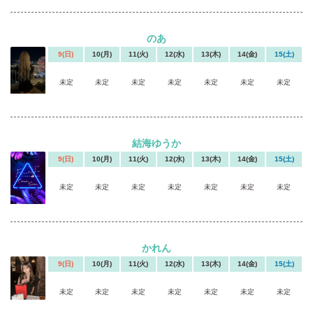
のあ
9(日)
10(月)
11(火)
12(水)
13(木)
14(金)
15(土)
未定
未定
未定
未定
未定
未定
未定
結海ゆうか
9(日)
10(月)
11(火)
12(水)
13(木)
14(金)
15(土)
未定
未定
未定
未定
未定
未定
未定
かれん
9(日)
10(月)
11(火)
12(水)
13(木)
14(金)
15(土)
未定
未定
未定
未定
未定
未定
未定