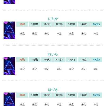
にちか
9(日)
10(月)
11(火)
12(水)
13(木)
14(金)
15(土)
未定
未定
未定
未定
未定
未定
未定
れいら
9(日)
10(月)
11(火)
12(水)
13(木)
14(金)
15(土)
未定
未定
未定
未定
未定
未定
未定
はづき
9(日)
10(月)
11(火)
12(水)
13(木)
14(金)
15(土)
未定
未定
未定
未定
未定
未定
未定