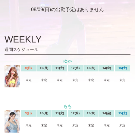
- 08/09(日)の出勤予定はありません -
WEEKLY
週間スケジュール
ゆか
9(日)
10(月)
11(火)
12(水)
13(木)
14(金)
15(土)
未定
未定
未定
未定
未定
未定
未定
もも
9(日)
10(月)
11(火)
12(水)
13(木)
14(金)
15(土)
未定
未定
未定
未定
未定
未定
未定