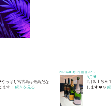
2025年03月02日(日) 20:12
3月💗
❤やっぱり宮古島は最高だな
2月沢山飲め
てます！
続きを見る
します❤️☺️