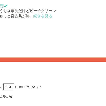
💕
くちゃ寒波だけどビーチクリーン
っと宮古島が綺...
続きを見る
休
TEL
0980-79-5977
ビル1階