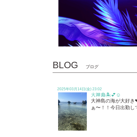
BLOG
ブログ
2025年03月14日(金) 23:02
大神島🏝️💕☺️
大神島の海が大好き
ぁ〜！！今日出勤し