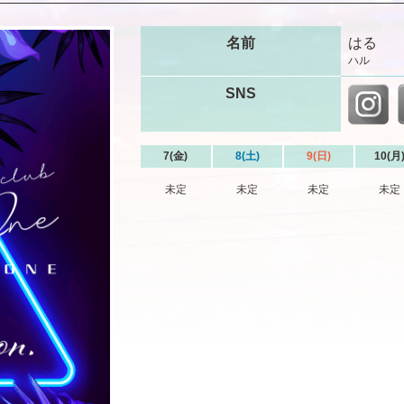
名前
はる
ハル
SNS
7(金)
8(土)
9(日)
10(月
未定
未定
未定
未定