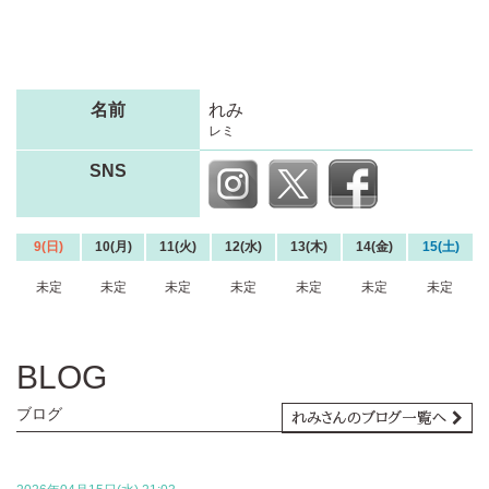
名前
れみ
レミ
SNS
9(日)
10(月)
11(火)
12(水)
13(木)
14(金)
15(土)
未定
未定
未定
未定
未定
未定
未定
BLOG
ブログ
れみさんのブログ一覧へ