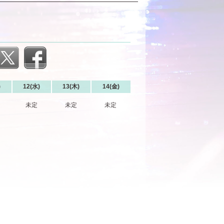
)
12(水)
13(木)
14(金)
未定
未定
未定