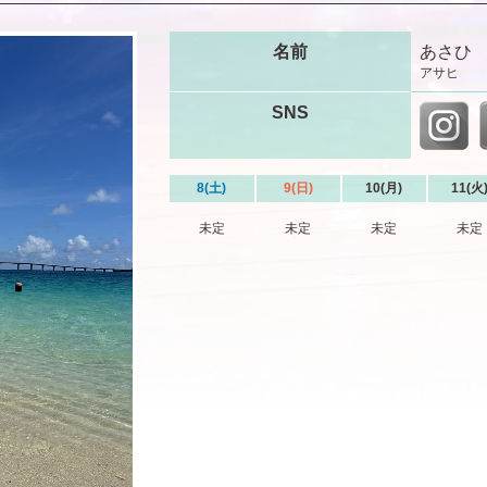
名前
あさひ
アサヒ
SNS
8(土)
9(日)
10(月)
11(火
未定
未定
未定
未定