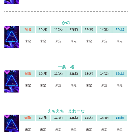
かの
9(日)
10(月)
11(火)
12(水)
13(木)
14(金)
15(土)
未定
未定
未定
未定
未定
未定
未定
一条 椿
9(日)
10(月)
11(火)
12(水)
13(木)
14(金)
15(土)
未定
未定
未定
未定
未定
未定
未定
えちえち えれーな
9(日)
10(月)
11(火)
12(水)
13(木)
14(金)
15(土)
未定
未定
未定
未定
未定
未定
未定