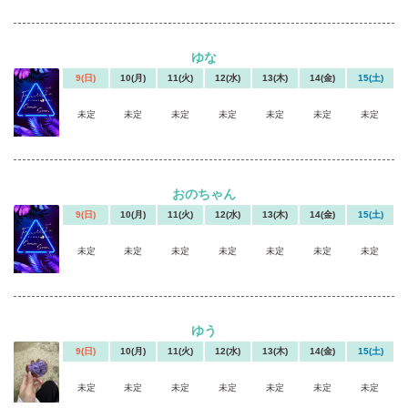
ゆな
9(日)
10(月)
11(火)
12(水)
13(木)
14(金)
15(土)
未定
未定
未定
未定
未定
未定
未定
おのちゃん
9(日)
10(月)
11(火)
12(水)
13(木)
14(金)
15(土)
未定
未定
未定
未定
未定
未定
未定
ゆう
9(日)
10(月)
11(火)
12(水)
13(木)
14(金)
15(土)
未定
未定
未定
未定
未定
未定
未定