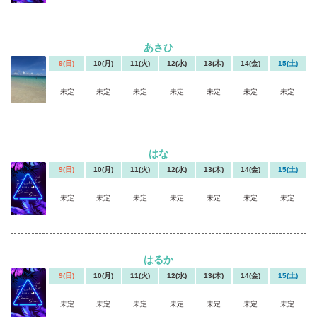
あさひ
9(日)
10(月)
11(火)
12(水)
13(木)
14(金)
15(土)
未定
未定
未定
未定
未定
未定
未定
はな
9(日)
10(月)
11(火)
12(水)
13(木)
14(金)
15(土)
未定
未定
未定
未定
未定
未定
未定
はるか
9(日)
10(月)
11(火)
12(水)
13(木)
14(金)
15(土)
未定
未定
未定
未定
未定
未定
未定