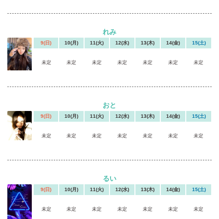
れみ
9(日)
10(月)
11(火)
12(水)
13(木)
14(金)
15(土)
未定
未定
未定
未定
未定
未定
未定
おと
9(日)
10(月)
11(火)
12(水)
13(木)
14(金)
15(土)
未定
未定
未定
未定
未定
未定
未定
るい
9(日)
10(月)
11(火)
12(水)
13(木)
14(金)
15(土)
未定
未定
未定
未定
未定
未定
未定