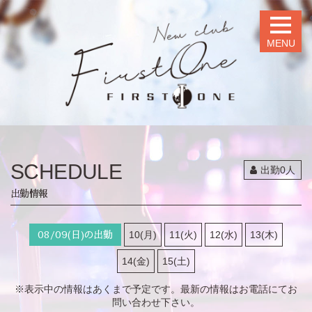
MENU
SCHEDULE
出勤0人
出勤情報
10(月)
11(火)
12(水)
13(木)
08/09(日)の出勤
14(金)
15(土)
※表示中の情報はあくまで予定です。最新の情報はお電話にてお
問い合わせ下さい。