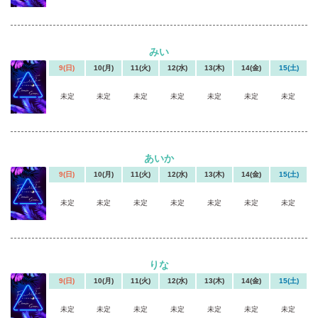
みい
9(日)
10(月)
11(火)
12(水)
13(木)
14(金)
15(土)
未定
未定
未定
未定
未定
未定
未定
あいか
9(日)
10(月)
11(火)
12(水)
13(木)
14(金)
15(土)
未定
未定
未定
未定
未定
未定
未定
りな
9(日)
10(月)
11(火)
12(水)
13(木)
14(金)
15(土)
未定
未定
未定
未定
未定
未定
未定