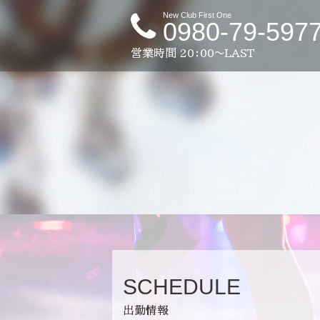
New Club First One
0980-79-597
営業時間
20：00～LAST
SCHEDULE
出勤情報