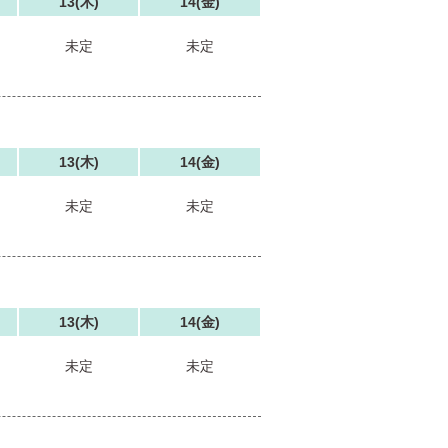
13(木)
14(金)
未定
未定
13(木)
14(金)
未定
未定
13(木)
14(金)
未定
未定