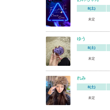
8(土)
未定
ゆう
8(土)
未定
れみ
8(土)
未定