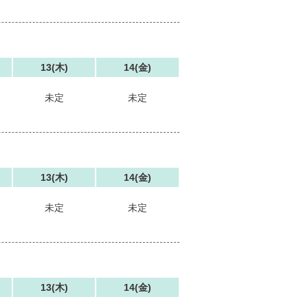
13(木)
14(金)
未定
未定
13(木)
14(金)
未定
未定
13(木)
14(金)