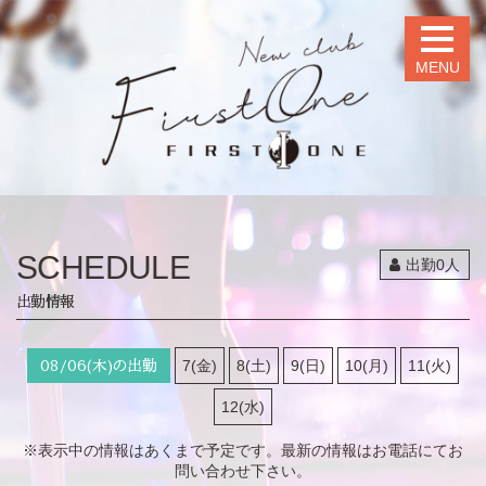
MENU
SCHEDULE
出勤0人
出勤情報
7(金)
8(土)
9(日)
10(月)
11(火)
08/06(木)の出勤
12(水)
※表示中の情報はあくまで予定です。最新の情報はお電話にてお
問い合わせ下さい。