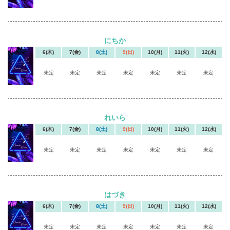
にちか
6(木)
7(金)
8(土)
9(日)
10(月)
11(火)
12(水)
未定
未定
未定
未定
未定
未定
未定
れいら
6(木)
7(金)
8(土)
9(日)
10(月)
11(火)
12(水)
未定
未定
未定
未定
未定
未定
未定
はづき
6(木)
7(金)
8(土)
9(日)
10(月)
11(火)
12(水)
未定
未定
未定
未定
未定
未定
未定