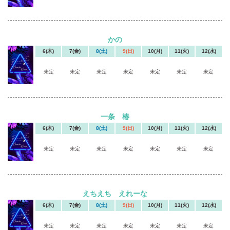
かの
6(木)
7(金)
8(土)
9(日)
10(月)
11(火)
12(水)
未定
未定
未定
未定
未定
未定
未定
一条 椿
6(木)
7(金)
8(土)
9(日)
10(月)
11(火)
12(水)
未定
未定
未定
未定
未定
未定
未定
えちえち えれーな
6(木)
7(金)
8(土)
9(日)
10(月)
11(火)
12(水)
未定
未定
未定
未定
未定
未定
未定