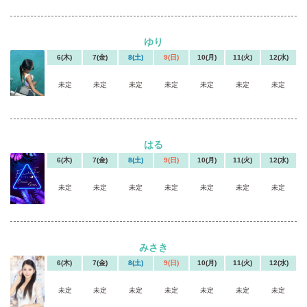
ゆり
6(木)
7(金)
8(土)
9(日)
10(月)
11(火)
12(水)
未定
未定
未定
未定
未定
未定
未定
はる
6(木)
7(金)
8(土)
9(日)
10(月)
11(火)
12(水)
未定
未定
未定
未定
未定
未定
未定
みさき
6(木)
7(金)
8(土)
9(日)
10(月)
11(火)
12(水)
未定
未定
未定
未定
未定
未定
未定