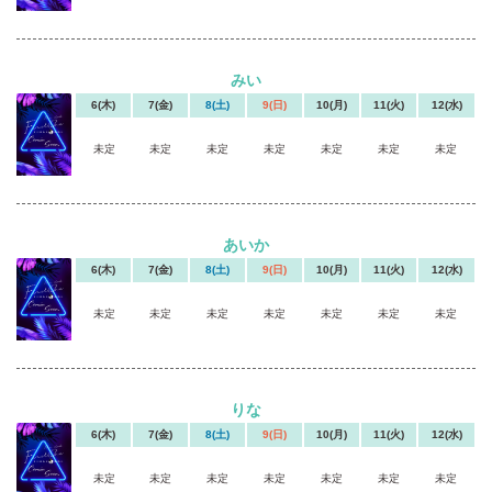
みい
6(木)
7(金)
8(土)
9(日)
10(月)
11(火)
12(水)
未定
未定
未定
未定
未定
未定
未定
あいか
6(木)
7(金)
8(土)
9(日)
10(月)
11(火)
12(水)
未定
未定
未定
未定
未定
未定
未定
りな
6(木)
7(金)
8(土)
9(日)
10(月)
11(火)
12(水)
未定
未定
未定
未定
未定
未定
未定