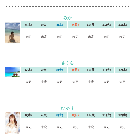
みか
6(木)
7(金)
8(土)
9(日)
10(月)
11(火)
12(水)
未定
未定
未定
未定
未定
未定
未定
さくら
6(木)
7(金)
8(土)
9(日)
10(月)
11(火)
12(水)
未定
未定
未定
未定
未定
未定
未定
ひかり
6(木)
7(金)
8(土)
9(日)
10(月)
11(火)
12(水)
未定
未定
未定
未定
未定
未定
未定