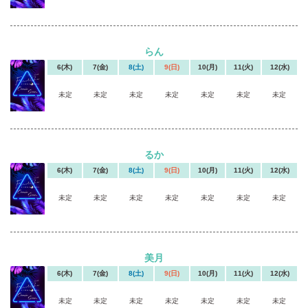
らん
6(木)
7(金)
8(土)
9(日)
10(月)
11(火)
12(水)
未定
未定
未定
未定
未定
未定
未定
るか
6(木)
7(金)
8(土)
9(日)
10(月)
11(火)
12(水)
未定
未定
未定
未定
未定
未定
未定
美月
6(木)
7(金)
8(土)
9(日)
10(月)
11(火)
12(水)
未定
未定
未定
未定
未定
未定
未定