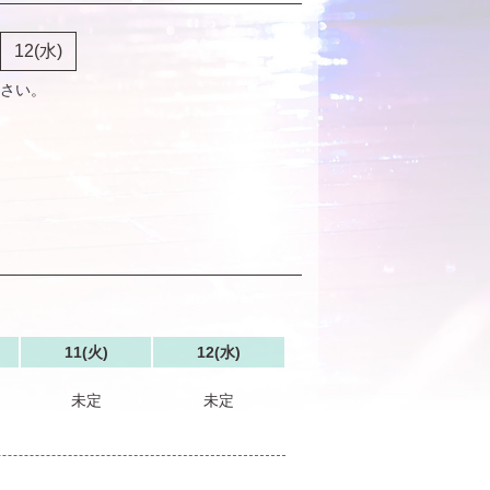
12(水)
さい。
11(火)
12(水)
未定
未定