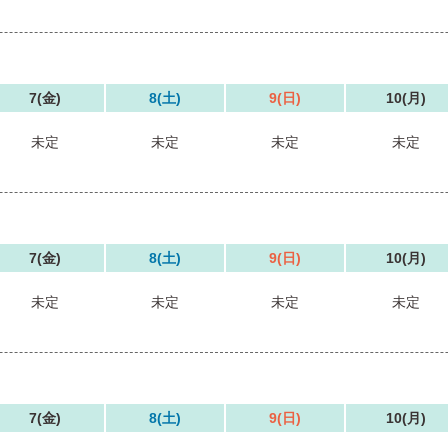
7(金)
8(土)
9(日)
10(月)
未定
未定
未定
未定
7(金)
8(土)
9(日)
10(月)
未定
未定
未定
未定
7(金)
8(土)
9(日)
10(月)