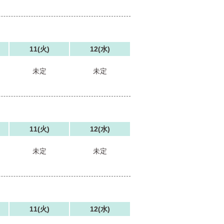
11(火)
12(水)
未定
未定
11(火)
12(水)
未定
未定
11(火)
12(水)