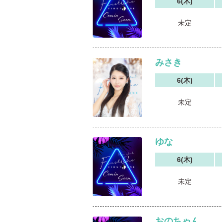
6(木)
未定
みさき
6(木)
未定
ゆな
6(木)
未定
おのちゃん