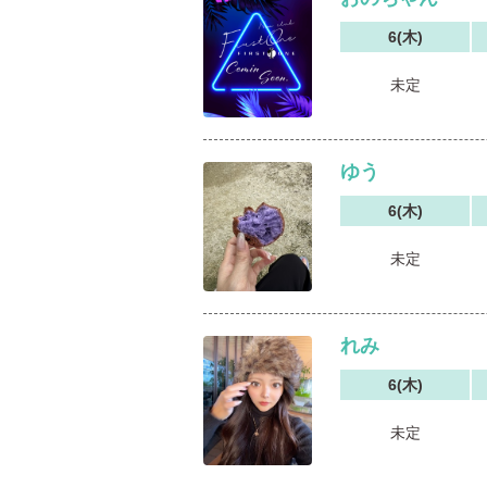
6(木)
未定
ゆう
6(木)
未定
れみ
6(木)
未定