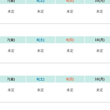
7(金)
8(土)
9(日)
10(月)
未定
未定
未定
未定
7(金)
8(土)
9(日)
10(月)
未定
未定
未定
未定
7(金)
8(土)
9(日)
10(月)
未定
未定
未定
未定