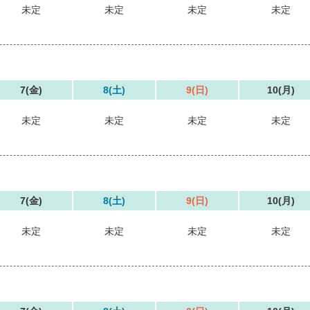
未定
未定
未定
未定
7(金)
8(土)
9(日)
10(月)
未定
未定
未定
未定
7(金)
8(土)
9(日)
10(月)
未定
未定
未定
未定