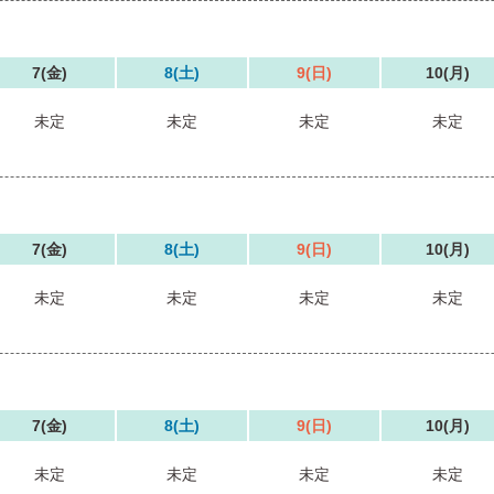
7(金)
8(土)
9(日)
10(月)
未定
未定
未定
未定
7(金)
8(土)
9(日)
10(月)
未定
未定
未定
未定
7(金)
8(土)
9(日)
10(月)
未定
未定
未定
未定