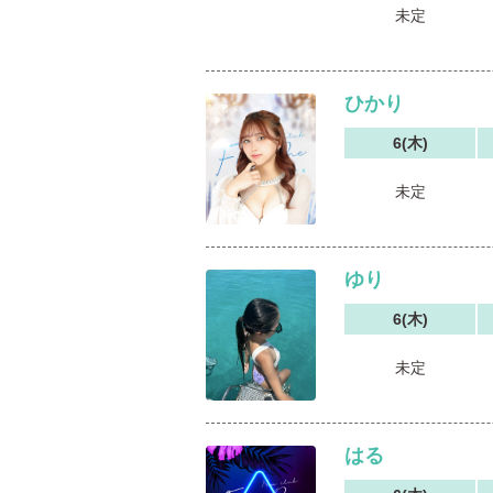
未定
ひかり
6(木)
未定
ゆり
6(木)
未定
はる